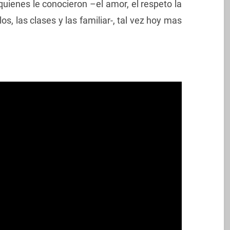
uienes le conocieron –el amor, el respeto la
os, las clases y las familiar-, tal vez hoy mas